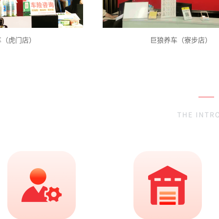
（虎门店）
巨狼养车（寮步店）